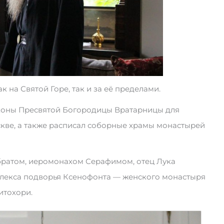
 на Святой Горе, так и за её пределами.
иконы Пресвятой Богородицы Вратарницы для
кве, а также расписал соборные храмы монастырей
братом, иеромонахом Серафимом, отец Лука
плекса подворья Ксенофонта — женского монастыря
итохори.