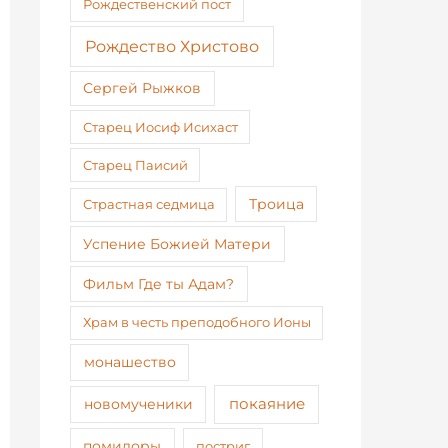
Рождественский пост
Рождество Христово
Сергей Рыжков
Старец Иосиф Исихаст
Старец Паисий
Страстная седмица
Троица
Успение Божией Матери
Фильм Где ты Адам?
Храм в честь преподобного Ионы
монашество
покаяние
новомученики
помидоры
постриг