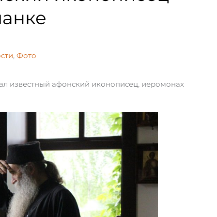
шанке
сти
,
Фото
бывал известный афонский иконописец, иеромонах