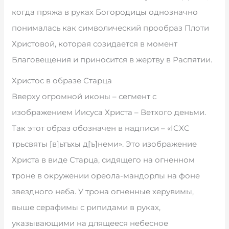
когда пряжа в руках Богородицы однозначно
понималась как символический прообраз Плоти
Христовой, которая созидается в момент
Благовещения и приносится в жертву в Распятии.
Христос в образе Старца
Вверху огромной иконы – сегмент с
изображением Иисуса Христа – Ветхого деньми.
Так этот образ обозначен в надписи – «ICXC
трьсвяты [в]ьтъхы д[ъ]неми». Это изображение
Христа в виде Старца, сидящего на огненном
троне в окружении ореола-мандорлы на фоне
звездного неба. У трона огненные херувимы,
выше серафимы с рипидами в руках,
указывающими на длящееся небесное