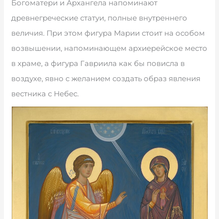
Богоматери и Архангела напоминают
древнегреческие статуи, полные внутреннего
величия. При этом фигура Марии стоит на особом
возвышении, напоминающем архиерейское место
в храме, а фигура Гавриила как бы повисла в
воздухе, явно с желанием создать образ явления
вестника с Небес.