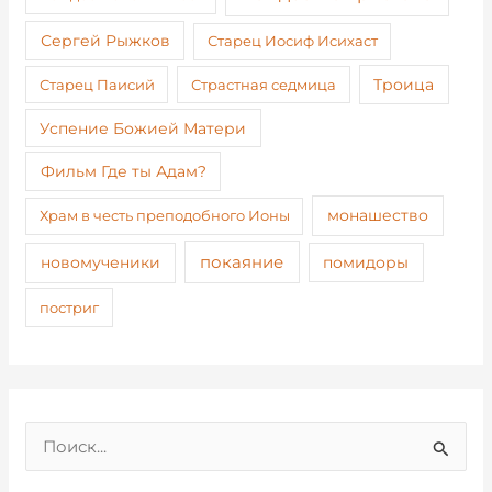
Сергей Рыжков
Старец Иосиф Исихаст
Старец Паисий
Страстная седмица
Троица
Успение Божией Матери
Фильм Где ты Адам?
монашество
Храм в честь преподобного Ионы
покаяние
новомученики
помидоры
постриг
П
о