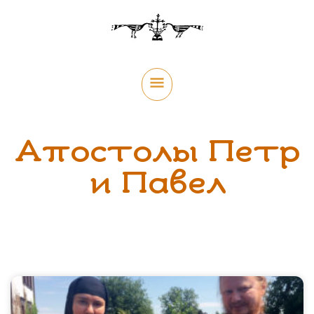
Перейти
Главное
к
меню
содержимому
Апостолы Петр
и Павел