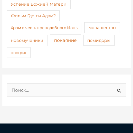
Успение Божией Матери
Фильм Где ты Адам?
монашество
Храм в честь преподобного Ионы
покаяние
новомученики
помидоры
постриг
П
о
и
с
к