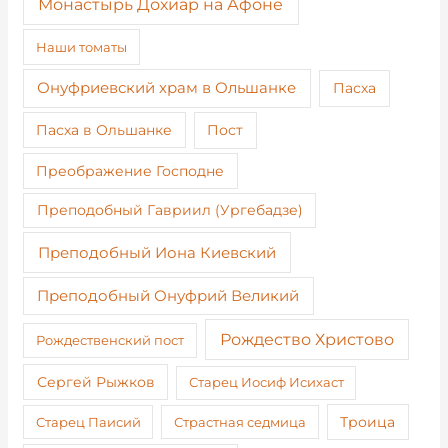
Монастырь Дохиар на Афоне
Наши томаты
Онуфриевский храм в Ольшанке
Пасха
Пост
Пасха в Ольшанке
Преображение Господне
Преподобный Гавриил (Ургебадзе)
Преподобный Иона Киевский
Преподобный Онуфрий Великий
Рождество Христово
Рождественский пост
Сергей Рыжков
Старец Иосиф Исихаст
Старец Паисий
Страстная седмица
Троица