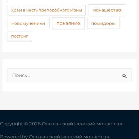
монашество
Храм в честь преподобного Ионы
покаяние
новомученики
помидоры
постриг
П
о
и
с
к
:
Copyright © 2026 Ольшанский женский монастырь
Powered by
Ольшанский женский монастырь