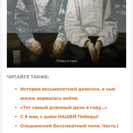
Отец и сын
ЧИТАЙТЕ ТАКЖЕ:
История восьмилетней девочки, в чью
жизнь ворвалась война
«Тот самый длинный день в году…»
С 9 мая, с днём НАШЕЙ Победы!
Ольшанский Бессмертный полк. Часть І