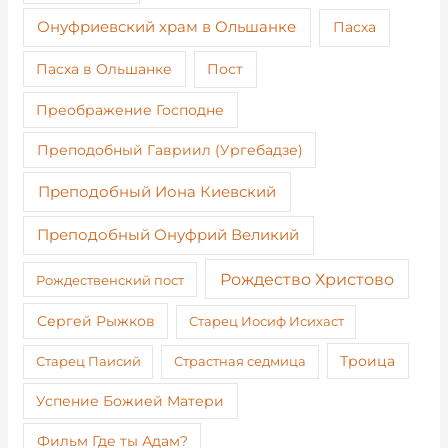
Онуфриевский храм в Ольшанке
Пасха
Пост
Пасха в Ольшанке
Преображение Господне
Преподобный Гавриил (Ургебадзе)
Преподобный Иона Киевский
Преподобный Онуфрий Великий
Рождество Христово
Рождественский пост
Сергей Рыжков
Старец Иосиф Исихаст
Старец Паисий
Страстная седмица
Троица
Успение Божией Матери
Фильм Где ты Адам?