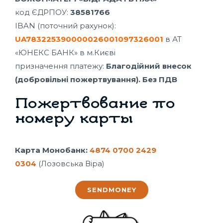
код ЄДРПОУ:
38581766
IBAN (поточний рахунок):
UA783225390000026001097326001
в АТ
«ЮНЕКС БАНК» в м.Києві
призначення платежу:
Благодійний внесок
(добровільні пожертвування). Без ПДВ
Пожертвование по
номеру карты
Карта Монобанк:
4874 0700 2429
0304
(Лозовська Віра)
SENDMONEY