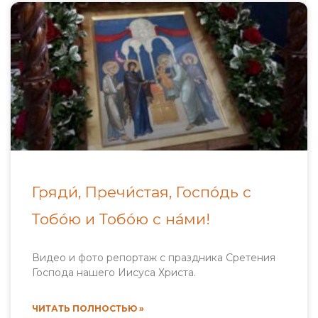
Гряди́, Пречи́стая, Госпо́дь с
Тобо́ю и Тобо́ю с на́ми!
Видео и фото репортаж с праздника Сретения
Господа нашего Иисуса Христа.
ЧИТАТЬ ПОЛНОСТЬЮ »