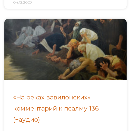
04.12.2023
«На реках вавилонских»:
комментарий к псалму 136
(+аудио)