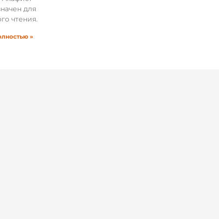
начен для
го чтения.
олностью »