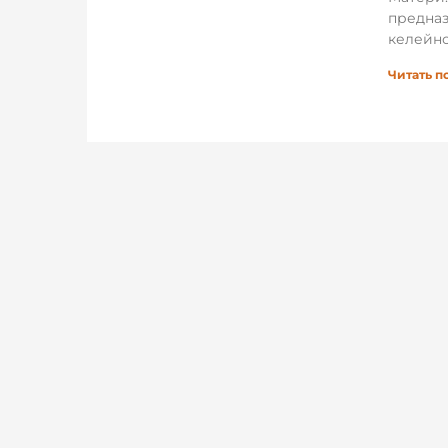
предназ
келейно
Читать п