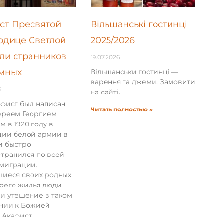
ст Пресвятой
Вільшанські гостинці
одице Светлой
2025/2026
ли странников
19.07.2026
мных
Вільшанськи гостинці —
варення та джеми. Замовити
6
на сайті.
афист был написан
Читать полностью »
ереем Георгием
м в 1920 году в
ции белой армии в
и быстро
транился по всей
эмиграции.
иеся своих родных
воего жилья люди
и утешение в таком
нии к Божией
 Акафист