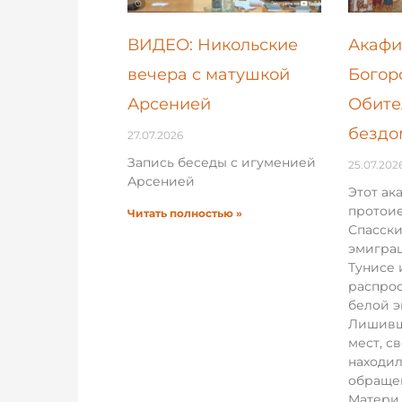
ВИДЕО: Никольские
Акафи
вечера с матушкой
Богор
Арсенией
Обите
бездо
27.07.2026
Запись беседы с игуменией
25.07.202
Арсенией
Этот ак
протои
Читать полностью »
Спасски
эмигра
Тунисе 
распрос
белой 
Лишивш
мест, с
находил
обраще
Матери.