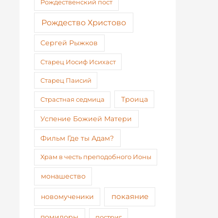
Рождественский пост
Рождество Христово
Сергей Рыжков
Старец Иосиф Исихаст
Старец Паисий
Страстная седмица
Троица
Успение Божией Матери
Фильм Где ты Адам?
Храм в честь преподобного Ионы
монашество
покаяние
новомученики
помидоры
постриг