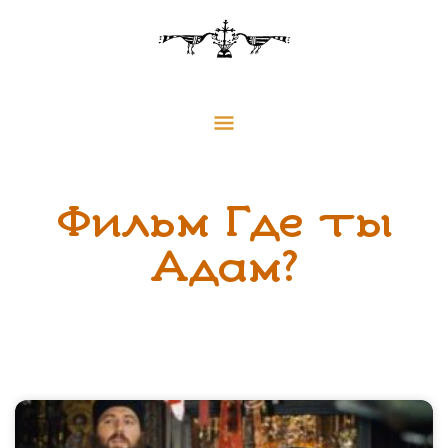
Перейти
Главное
к
меню
содержимому
Фильм Где ты
Адам?