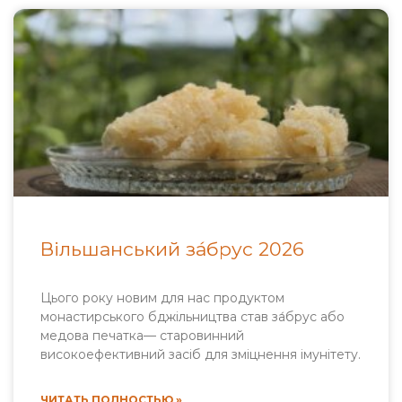
Вільшанський за́брус 2026
Цього року новим для нас продуктом
монастирського бджільництва став за́брус або
медова печатка— старовинний
високоефективний засіб для зміцнення імунітету.
ЧИТАТЬ ПОЛНОСТЬЮ »