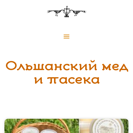
Перейти
Главное
к
меню
содержимому
Ольшанский мед
и пасека