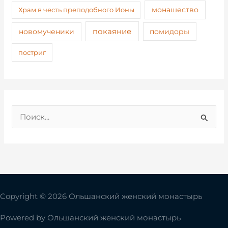
монашество
Храм в честь преподобного Ионы
покаяние
новомученики
помидоры
постриг
П
о
и
с
к
:
Copyright © 2026 Ольшанский женский монастырь
Powered by
Ольшанский женский монастырь