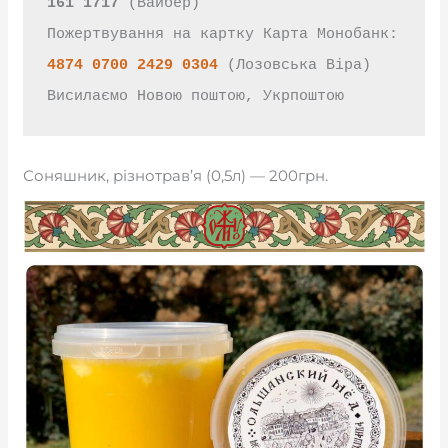
161 1717
 (Вайбер)
Пожертвування на картку Карта Монобанк: 
4874 0700 2429 0304
 (Лозовська Віра)
Висилаємо Новою поштою, Укрпоштою
Соняшник, різнотрав’я (0,5л) — 200грн.