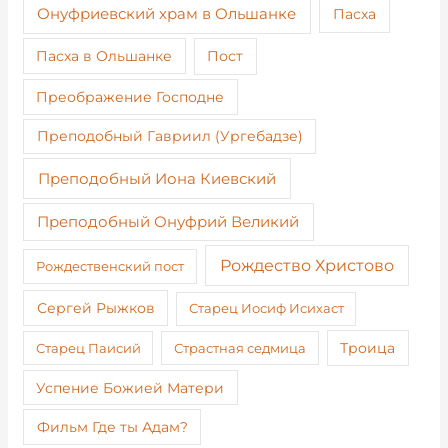
Онуфриевский храм в Ольшанке
Пасха
Пост
Пасха в Ольшанке
Преображение Господне
Преподобный Гавриил (Ургебадзе)
Преподобный Иона Киевский
Преподобный Онуфрий Великий
Рождество Христово
Рождественский пост
Сергей Рыжков
Старец Иосиф Исихаст
Старец Паисий
Страстная седмица
Троица
Успение Божией Матери
Фильм Где ты Адам?