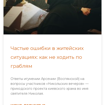
Частые ошибки в житейских
ситуациях: как не ходить по
граблям
Ответы игумении Арсении (Воспянской) на
вопросы участников «Никольских вечеров» —
приходского проекта киевского храма во имя
святителя Николая.