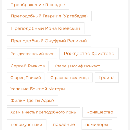
Преображение Господне
Преподобный Гавриил (Ургебадзе)
Преподобный Иона Киевский
Преподобный Онуфрий Великий
Рождество Христово
Рождественский пост
Сергей Рыжков
Старец Иосиф Исихаст
Старец Паисий
Страстная седмица
Троица
Успение Божией Матери
Фильм Где ты Адам?
монашество
Храм в честь преподобного Ионы
покаяние
новомученики
помидоры