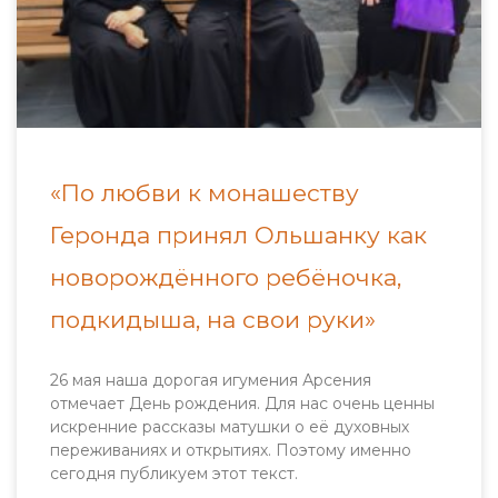
«По любви к монашеству
Геронда принял Ольшанку как
новорождённого ребёночка,
подкидыша, на свои руки»
26 мая наша дорогая игумения Арсения
отмечает День рождения. Для нас очень ценны
искренние рассказы матушки о её духовных
переживаниях и открытиях. Поэтому именно
сегодня публикуем этот текст.