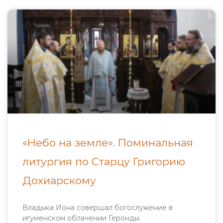
«Небо на земле». Поминальная
литургия по Старцу Григорию
Дохиарскому
Владыка Иона совершал богослужение в
игуменском облачении Геронды.