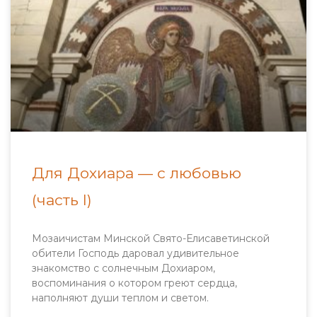
Для Дохиара — с любовью
(часть I)
Мозаичистам Минской Свято-Елисаветинской
обители Господь даровал удивительное
знакомство с солнечным Дохиаром,
воспоминания о котором греют сердца,
наполняют души теплом и светом.