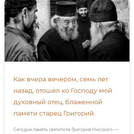
Как вчера вечером, семь лет
назад, отошёл ко Господу мой
духовный отец, блаженной
памяти старец Григорий.
Сегодня память святителя Григория Нисского —