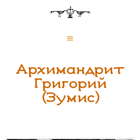
Перейти
Главное
к
меню
содержимому
Архимандрит
Григорий
(Зумис)