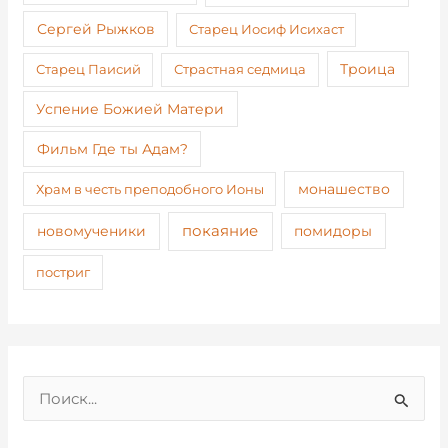
Сергей Рыжков
Старец Иосиф Исихаст
Старец Паисий
Страстная седмица
Троица
Успение Божией Матери
Фильм Где ты Адам?
монашество
Храм в честь преподобного Ионы
покаяние
новомученики
помидоры
постриг
П
о