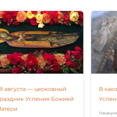
8 августа — церковный
В как
раздник Успения Божией
Успен
атери
Накануне