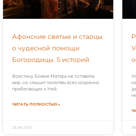
Афонские святые и старцы
Р
о чудесной помощи
У
Богородицы. 5 историй
о
Воистину Божия Матерь не оставила
Н
мир, но слышит молитвы всех искренно
н
прибегающих к Ней.
д
н
ЧИТАТЬ ПОЛНОСТЬЮ »
Ч
25.08.2021
28