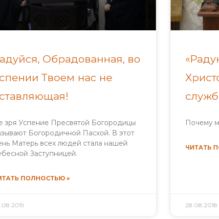
адуйся, Обрадованная, во
«Раду
спении Твоем нас не
Христ
ставляющая!
служб
е зря Успение Пресвятой Богородицы
Почему м
азывают Богородичной Пасхой. В этот
ень Матерь всех людей стала нашей
ЧИТАТЬ 
ебесной Заступницей.
ИТАТЬ ПОЛНОСТЬЮ »
.08.2019
28.08.2018