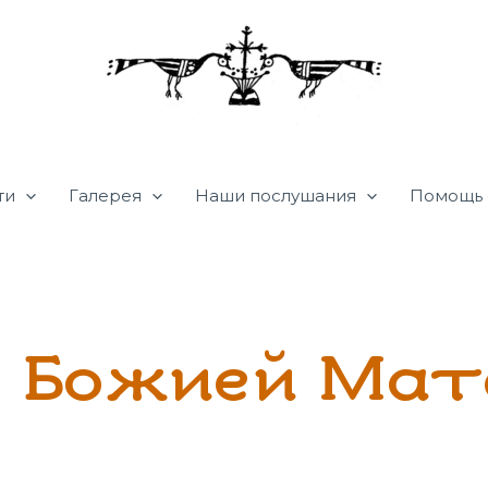
ти
Галерея
Наши послушания
Помощь 
 Божией Мат