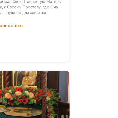
забрал Свою Пречистую Матерь
а, к Своему Престолу, где Она
ыла нужнее для христиан.
ПОЛНОСТЬЮ »