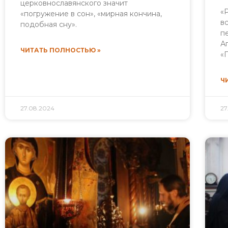
церковнославянского значит
«
«погружение в сон», «мирная кончина,
в
подобная сну».
п
А
ЧИТАТЬ ПОЛНОСТЬЮ »
«
Ч
27.08.2024
27