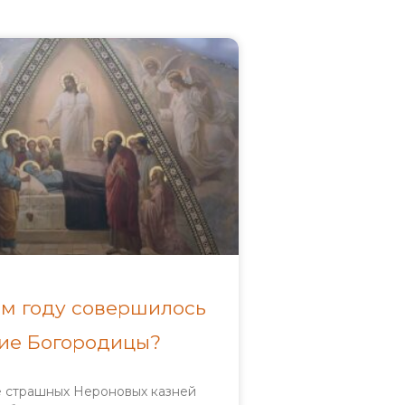
ом году совершилось
ие Богородицы?
 страшных Нероновых казней