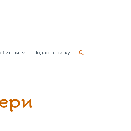
Поиск
обители
Подать записку
ери