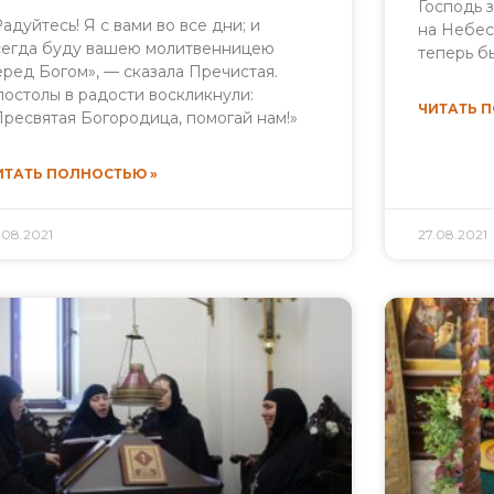
Господь 
Радуйтесь! Я с вами во все дни; и
на Небес
сегда буду вашею молитвенницею
теперь б
еред Богом», — сказала Пречистая.
постолы в радости воскликнули:
ЧИТАТЬ 
Пресвятая Богородица, помогай нам!»
ИТАТЬ ПОЛНОСТЬЮ »
.08.2021
27.08.2021