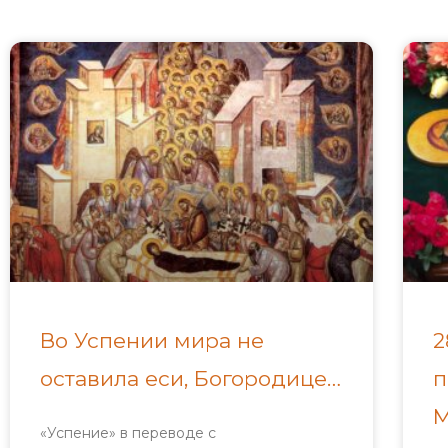
Во Успении мира не
2
оставила еси, Богородице…
п
М
«Успение» в переводе с