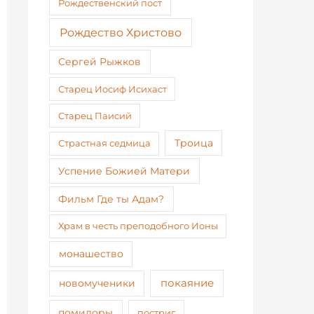
Рождественский пост
Рождество Христово
Сергей Рыжков
Старец Иосиф Исихаст
Старец Паисий
Страстная седмица
Троица
Успение Божией Матери
Фильм Где ты Адам?
Храм в честь преподобного Ионы
монашество
покаяние
новомученики
помидоры
постриг