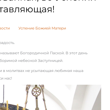
ставляющая!
вости
Успение Божией Матери
радость.
называют Богородичной Пасхой. В этот день
оборимой небесной Заступницей.
 и в молитвах не усыпающая любимая наша
и нас!