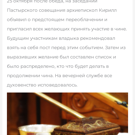
25 октября после обеда, на заседании
Пастырского совещания архиепископ Кирилл
объявил о предстоящем переоблачении и
пригласил всех желающих принять участие в чине.
Будущим участникам владыка рекомендовал
взять на себя пост перед этим событием. Затем из
выразивших желание был составлен список и
было распределено, кто что будет делать в
продолжении чина. На вечерней службе все
духовенство исповедовалось.