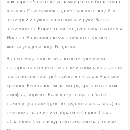
ключарь собора открыл замки раки, и была снята
крышка. Прислужник поднес кувшин с водой, и
архиерей и духовенство помыли руки. Затем
архиепископ Кирилл снял возд
у
х с лица святителя
Иоанна. Большинство участников впервые в
жизни увидели лицо Владыки.
Затем священнослужители по очереди или
попарно подходили к мощам и снимали по одной
части облачения: требный крест в руках Владыки,
требное Евангелие, жезл, митру, крест и панагию,
омофор, поручи… Если кому-то нужна была
помощь (например, было трудно снять саккос), то
ему помогал один из собратьев. Старое белое
облачение было аккуратно сложено на столике.