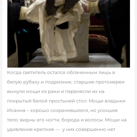
Когда святитель остался облаченным лишь в
белую рубаху и подризник, старшие протоиереи
вынули мощи из раки и перенесли их на
покрытый белой простыней стол. Мощи владыки
Иоанна – хорошо сохранившееся, но усохшее
тело: видны его ногти, борода и волосы. Мощи на
удивление крепкие — у них совершенно нет