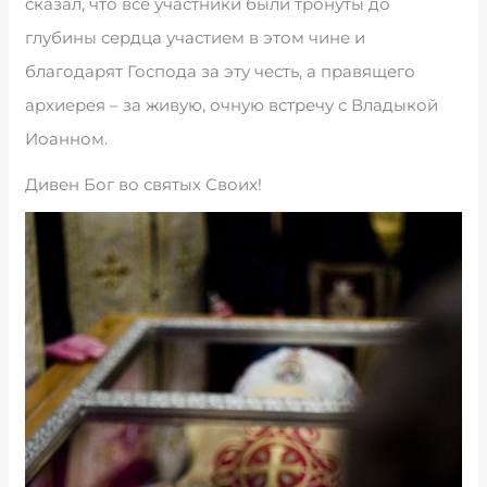
сказал, что все участники были тронуты до
глубины сердца участием в этом чине и
благодарят Господа за эту честь, а правящего
архиерея – за живую, очную встречу с Владыкой
Иоанном.
Дивен Бог во святых Своих!