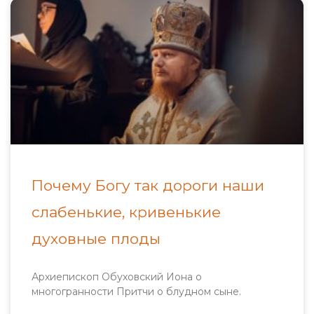
Почему Богу так дороги наши
слабенькие, кривенькие
духовные плоды
Архиепископ Обуховский Иона о
многогранности Притчи о блудном сыне.