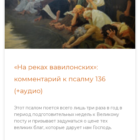
«На реках вавилонских»:
комментарий к псалму 136
(+аудио)
Этот псалом поется всего лишь три раза в год в
период подготовительных недель к Великому
посту и призывает задуматься о цене тех
великих благ, которые дарует нам Господь.