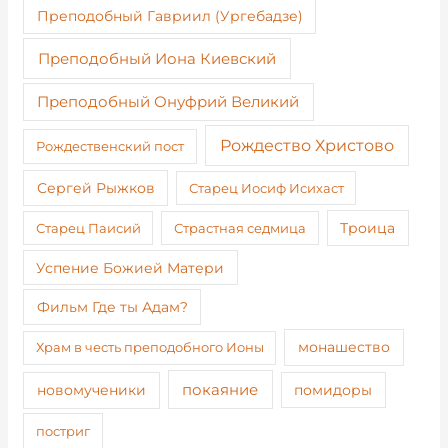
Преподобный Гавриил (Ургебадзе)
Преподобный Иона Киевский
Преподобный Онуфрий Великий
Рождество Христово
Рождественский пост
Сергей Рыжков
Старец Иосиф Исихаст
Старец Паисий
Страстная седмица
Троица
Успение Божией Матери
Фильм Где ты Адам?
монашество
Храм в честь преподобного Ионы
покаяние
новомученики
помидоры
постриг