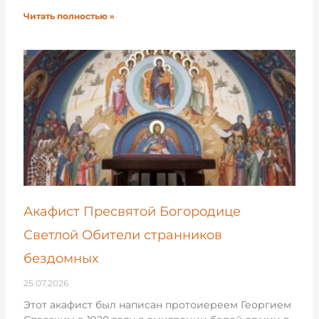
Читать полностью »
Акафист Пресвятой Богородице
Светлой Обители странников
бездомных
25.07.2026
Этот акафист был написан протоиереем Георгием