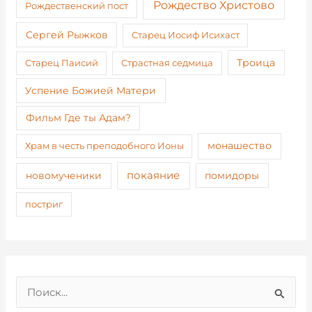
Рождество Христово
Рождественский пост
Сергей Рыжков
Старец Иосиф Исихаст
Старец Паисий
Страстная седмица
Троица
Успение Божией Матери
Фильм Где ты Адам?
монашество
Храм в честь преподобного Ионы
покаяние
новомученики
помидоры
постриг
П