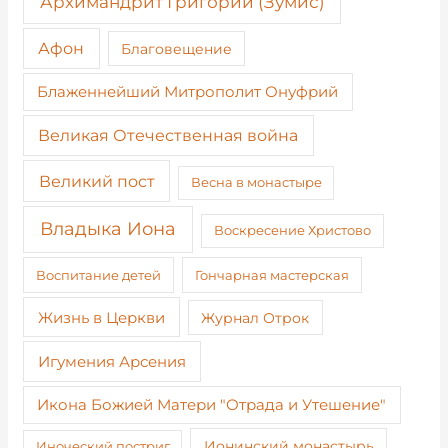
Архимандрит Григорий (Зумис)
Афон
Благовещение
Блаженнейший Митрополит Онуфрий
Великая Отечественная война
Великий пост
Весна в монастыре
Владыка Иона
Воскресение Христово
Воспитание детей
Гончарная мастерская
Жизнь в Церкви
Журнал Отрок
Игумения Арсения
Икона Божией Матери "Отрада и Утешение"
Иноческий постриг
Ионинский монастырь