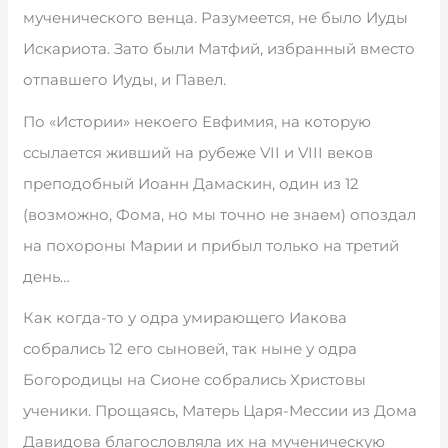
мученического венца. Разумеется, не было Иуды
Искариота. Зато были Матфий, избранный вместо
отпавшего Иуды, и Павел.
По «Истории» некоего Евфимия, на которую
ссылается живший на рубеже VII и VIII веков
преподобный Иоанн Дамаскин, один из 12
(возможно, Фома, но мы точно не знаем) опоздал
на похороны Марии и прибыл только на третий
день…
Как когда-то у одра умирающего Иакова
собрались 12 его сыновей, так ныне у одра
Богородицы на Сионе собрались Христовы
ученики. Прощаясь, Матерь Царя-Мессии из Дома
Давидова благословляла их на мученическую