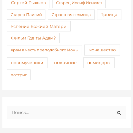
Сергей Рыжков
Старец Иосиф Исихаст
Старец Паисий
Страстная седмица
Троица
Успение Божией Матери
Фильм Где ты Адам?
монашество
Храм в честь преподобного Ионы
покаяние
новомученики
помидоры
постриг
П
о
и