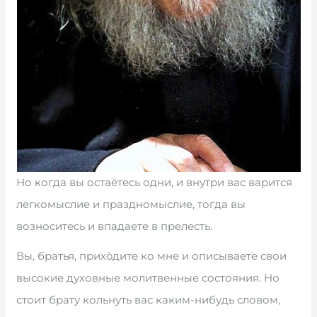
Но когда вы остаётесь одни, и внутри вас варится
легкомыслие и праздномыслие, тогда вы
возноситесь и впадаете в прелесть.
Вы, братья, прихòдите ко мне и описываете свои
высокие духовные молитвенные состояния. Но
стоит брату кольнуть вас каким-нибудь словом,