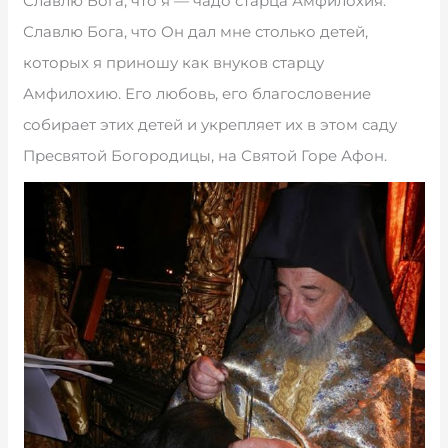
Славлю Бога, что я — чадо старца Амфилохия.
Славлю Бога, что Он дал мне столько детей,
которых я приношу как внуков старцу
Амфилохию. Его любовь, его благословение
собирает этих детей и укрепляет их в этом саду
Пресвятой Богородицы, на Святой Горе Афон.