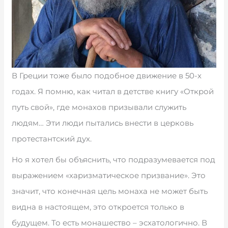
В Греции тоже было подобное движение в 50-х
годах. Я помню, как читал в детстве книгу «Открой
путь свой», где монахов призывали служить
людям… Эти люди пытались внести в церковь
протестантский дух.
Но я хотел бы объяснить, что подразумевается под
выражением «харизматическое призвание». Это
значит, что конечная цель монаха не может быть
видна в настоящем, это откроется только в
будущем. То есть монашество – эсхатологично. В