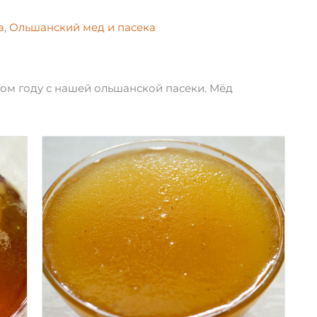
а
,
Ольшанский мед и пасека
том году с нашей ольшанской пасеки. Мёд