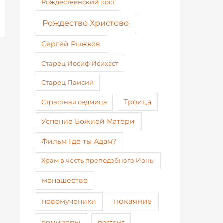
Рождественский пост
Рождество Христово
Сергей Рыжков
Старец Иосиф Исихаст
Старец Паисий
Страстная седмица
Троица
Успение Божией Матери
Фильм Где ты Адам?
Храм в честь преподобного Ионы
монашество
покаяние
новомученики
помидоры
постриг