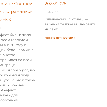
одице Светлой
2025/2026
ли странников
19.07.2026
мных
Вільшанськи гостинці —
варення та джеми. Замовити
6
на сайті.
афист был написан
Читать полностью »
ереем Георгием
м в 1920 году в
ции белой армии в
и быстро
транился по всей
эмиграции.
иеся своих родных
воего жилья люди
и утешение в таком
нии к Божией
 Акафист
начен для
го чтения.