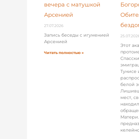
вечера с матушкой
Богор
Арсенией
Обите
бездо
27.07.2026
Запись беседы с игуменией
25.07.202
Арсенией
Этот ак
протои
Читать полностью »
Спасски
эмигра
Тунисе 
распрос
белой 
Лишивш
мест, с
находил
обраще
Матери.
предназ
келейно