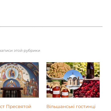
записи этой рубрики
ст Пресвятой
Вільшанські гостинці