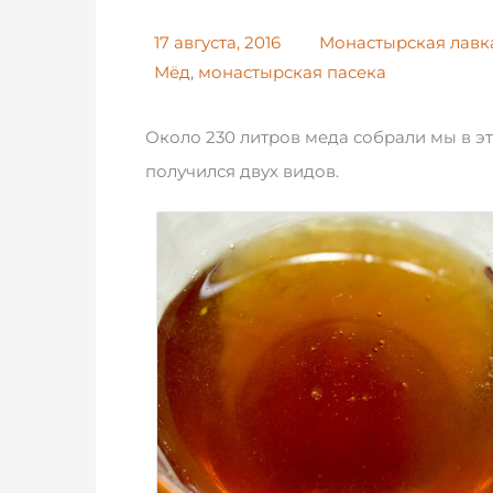
17 августа, 2016
Монастырская лавк
Мёд
,
монастырская пасека
Около 230 литров меда собрали мы в э
получился двух видов.