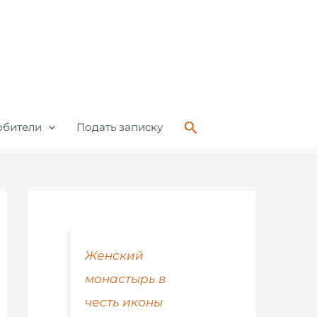
Поиск
обители
Подать записку
Женский
монастырь в
честь иконы