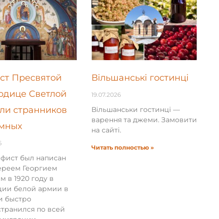
ст Пресвятой
Вільшанські гостинці
одице Светлой
19.07.2026
ли странников
Вільшанськи гостинці —
варення та джеми. Замовити
мных
на сайті.
6
Читать полностью »
афист был написан
ереем Георгием
м в 1920 году в
ции белой армии в
и быстро
транился по всей