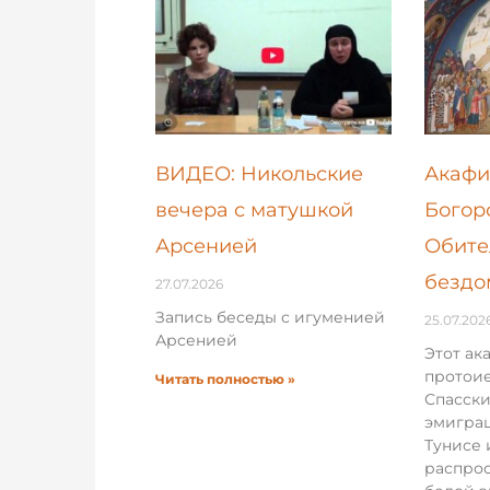
ВИДЕО: Никольские
Акафи
вечера с матушкой
Богор
Арсенией
Обите
бездо
27.07.2026
Запись беседы с игуменией
25.07.202
Арсенией
Этот ак
протои
Читать полностью »
Спасски
эмигра
Тунисе 
распрос