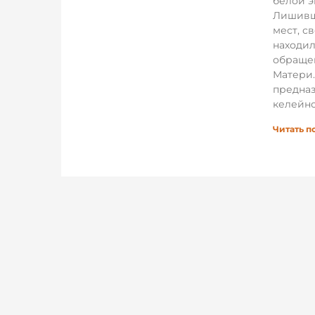
белой 
Лишивш
мест, с
находил
обраще
Матери.
предназ
келейно
Читать п