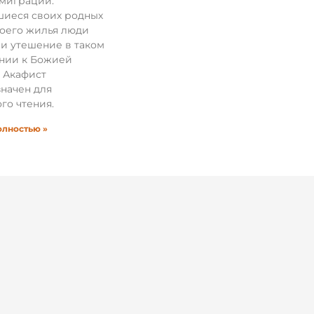
эмиграции.
иеся своих родных
воего жилья люди
и утешение в таком
нии к Божией
 Акафист
начен для
го чтения.
олностью »