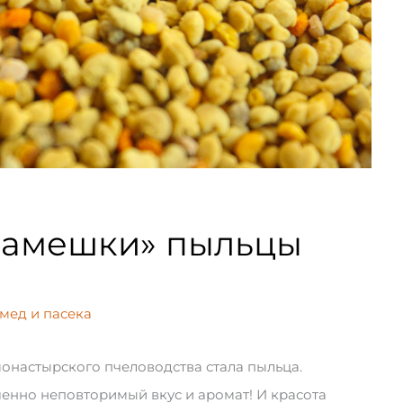
камешки» пыльцы
мед и пасека
монастырского пчеловодства стала пыльца.
шенно неповторимый вкус и аромат! И красота