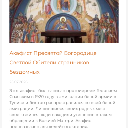
Акафист Пресвятой Богородице
Светлой Обители странников
бездомных
25.07.2026
Этот акафист был написан протоиереем Георгием
Спасским в 1920 году в эмиграции белой армии в
Тунисе и быстро распространился по всей белой
эмиграции. Лишившиеся своих родных мест,
своего жилья люди находили утешение в таком
обращении к Божией Матери. Акафист
предназначен для келейного чтения.