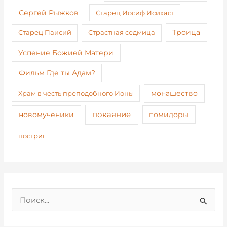
Сергей Рыжков
Старец Иосиф Исихаст
Старец Паисий
Страстная седмица
Троица
Успение Божией Матери
Фильм Где ты Адам?
монашество
Храм в честь преподобного Ионы
покаяние
новомученики
помидоры
постриг
П
о