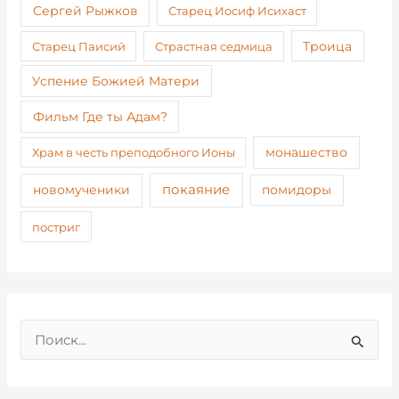
Сергей Рыжков
Старец Иосиф Исихаст
Старец Паисий
Страстная седмица
Троица
Успение Божией Матери
Фильм Где ты Адам?
монашество
Храм в честь преподобного Ионы
покаяние
новомученики
помидоры
постриг
П
о
и