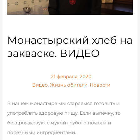
Монастырский хлеб на
закваске. ВИДЕО
21 февраля, 2020
Видео
,
Жизнь обители
,
Новости
В нашем монастыре мы стараемся готовить и
употреблять здоровую пищу. Если выпечку, то
бездрожжевую, с мукой грубого помола и
полезными ингредиентами.