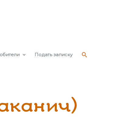
Поиск
обители
Подать записку
аканич)