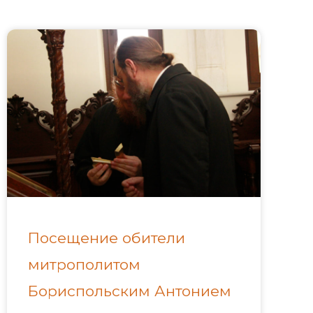
Посещение обители
митрополитом
Бориспольским Антонием