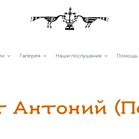
ти
Галерея
Наши послушания
Помощь 
 Антоний (П