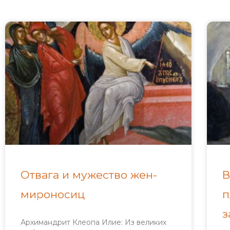
Отвага и мужество жен-
В
мироносиц
п
з
Архимандрит Клеопа Илие: Из великих