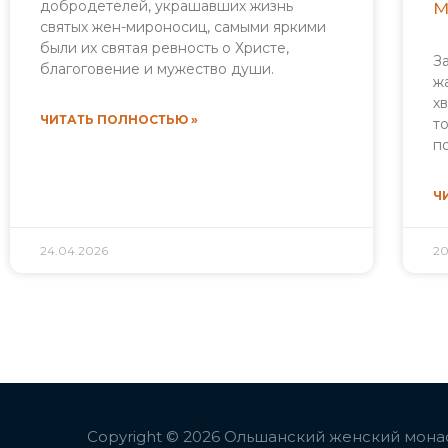
м
добродетелей, украшавших жизнь
святых жен-мироносиц, самыми яркими
были их святая ревность о Христе,
З
благоговение и мужество души.
ж
х
ЧИТАТЬ ПОЛНОСТЬЮ »
т
п
Ч
24.04.2026
20
Copyright © 2026 Ольшанский женский мона