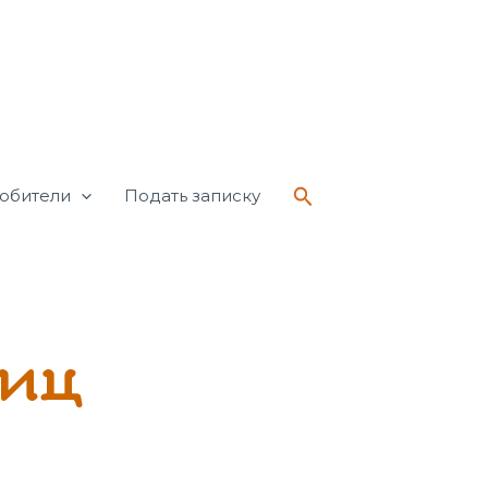
Поиск
обители
Подать записку
иц