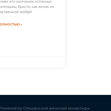
чиво это молчание истинных
ательниц Христа, как велик их
ертвенной любви!
ПОЛНОСТЬЮ »
Powered by
Ольшанский женский монастырь