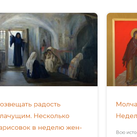
озвещать радость
Молча
лачущим. Несколько
Недел
арисовок в неделю жен-
Всю исто