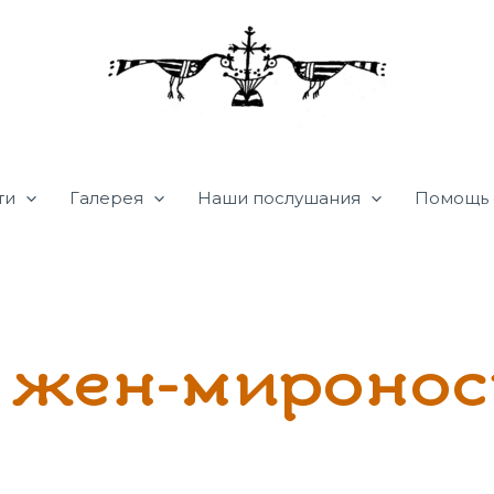
ти
Галерея
Наши послушания
Помощь 
 жен-миронос