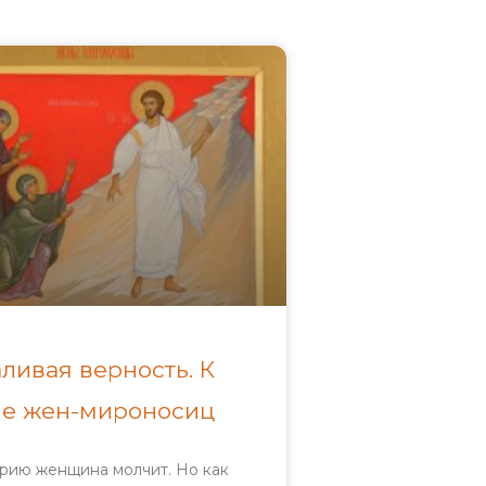
ливая верность. К
е жен-мироносиц
рию женщина молчит. Но как