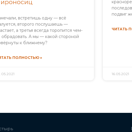
ироносиц
красноре
последов
подвиг ж
амечали, встретишь одну — всё
алуется, второго послушаешь —
ЧИТАТЬ 
вастает, а третья всегда торопится чем-
о обрадовать. А мы — какой стороной
овёрнуты к ближнему?
ИТАТЬ ПОЛНОСТЬЮ »
.05.2021
16.05.2021
стырь