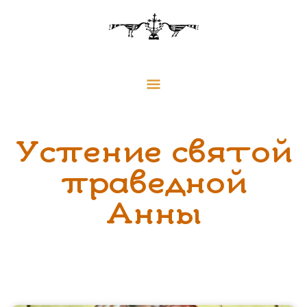
Перейти
Главное
к
меню
содержимому
Успение святой
праведной
Анны