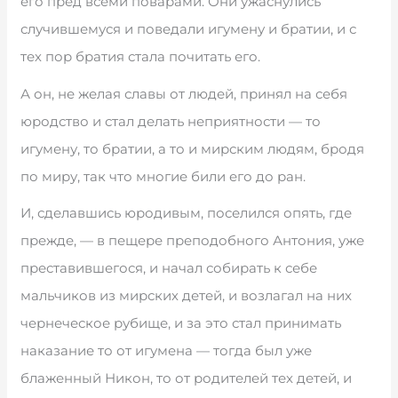
его пред всеми поварами. Они ужаснулись
случившемуся и поведали игумену и братии, и с
тех пор братия стала почитать его.
А он, не желая славы от людей, принял на себя
юродство и стал делать неприятности — то
игумену, то братии, а то и мирским людям, бродя
по миру, так что многие били его до ран.
И, сделавшись юродивым, поселился опять, где
прежде, — в пещере преподобного Антония, уже
преставившегося, и начал собирать к себе
мальчиков из мирских детей, и возлагал на них
чернеческое рубище, и за это стал принимать
наказание то от игумена — тогда был уже
блаженный Никон, то от родителей тех детей, и