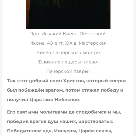
Прп. Исаакий Киево-Печерский.
Икона. 40-е гг. XIX в. Мастерская
Киево-Печерского мон-ря
(Ближние пещеры Киево-
Печерской лавры)
Так этот добрый воин Христов, который сперва
был побеждён врагом, потом стяжал победу и
получил Царствие Небесное.
Его святыми молитвами да сподобимся и мы,
победив врагов душ наших, царствовать с
Победителем ада, Иисусом, Царём славы,