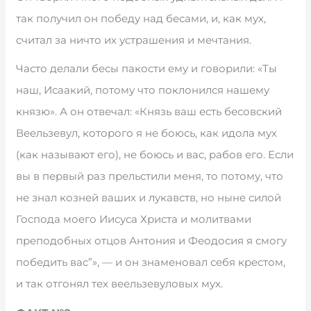
так получил он победу над бесами, и, как мух,
считал за ничто их устрашения и мечтания.
Часто делали бесы пакости ему и говорили: «Ты
наш, Исаакий, потому что поклонился нашему
князю». А он отвечал: «Князь ваш есть бесовский
Веельзевул, которого я не боюсь, как идола мух
(как называют его), не боюсь и вас, рабов его. Если
вы в первый раз прельстили меня, то потому, что
не знал козней ваших и лукавств, но ныне силой
Господа моего Иисуса Христа и молитвами
преподобных отцов Антония и Феодосия я смогу
победить вас”», — и он знаменовал себя крестом,
и так отгонял тех веельзевуловых мух.