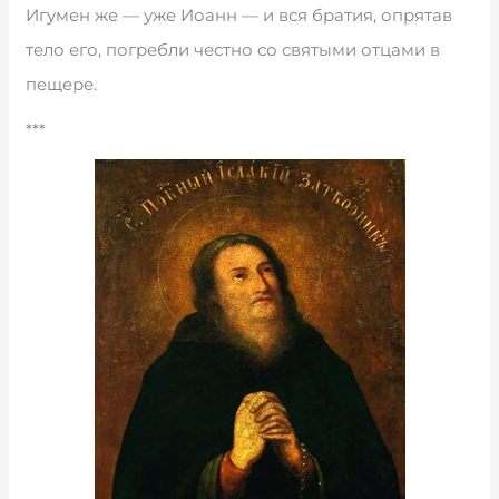
Игумен же — уже Иоанн — и вся братия, опрятав
тело его, погребли честно со святыми отцами в
пещере.
***