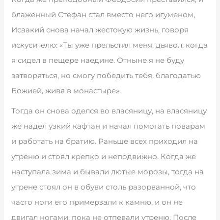
блаженный Стефан стал вместо него игуменом,
Исаакий снова начал жестокую жизнь, говоря
искусителю: «Ты уже прельстил меня, дьявол, когда
я сидел в пещере наедине. Отныне я не буду
затворяться, но смогу победить тебя, благодатью
Божией, живя в монастыре».
Тогда он снова оделся во власяницу, на власяницу
же надел узкий кафтан и начал помогать поварам
и работать на братию. Раньше всех приходил на
утреню и стоял крепко и неподвижно. Когда же
наступала зима и бывали лютые морозы, тогда на
утрене стоял он в обуви столь разорванной, что
часто ноги его примерзали к камню, и он не
двигал ногами, пока не отпевали утреню. После