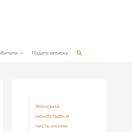
Поиск
обители
Подать записку
Женский
монастырь в
честь иконы