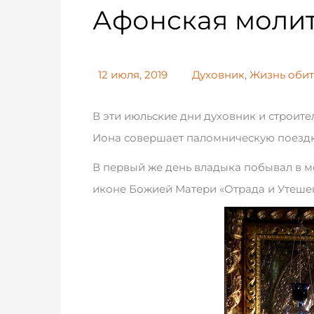
Афонская молит
12 июля, 2019
Духовник
,
Жизнь оби
В эти июльские дни духовник и строит
Иона совершает паломническую поездк
В первый же день владыка побывал в м
иконе Божией Матери «Отрада и Утешен