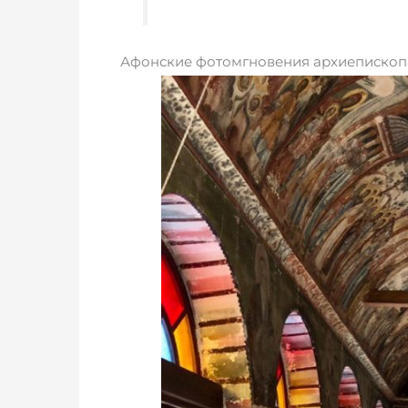
Афонские фотомгновения архиеписко