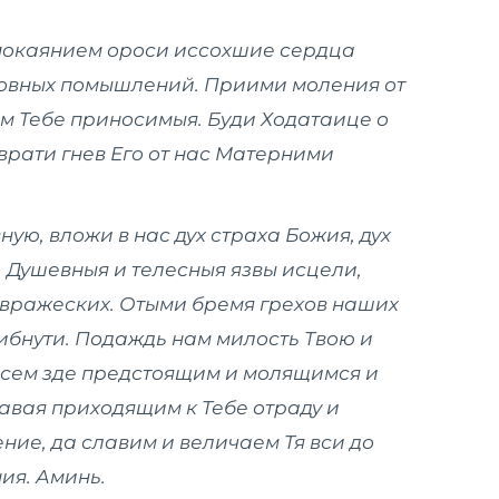
 покаянием ороси иссохшие сердца
ховных помыш­лений. Приими моления от
ем Тебе приносимыя. Буди Ходатаице о
тврати гнев Его от нас Матер­ними
ую, вложи в нас дух страха Божия, дух
 Душевныя и телесныя язвы исцели,
вражеских. Отыми бремя грехов наших
гибнути. Подаждь нам милость Твою и
всем зде предстоящим и молящимся и
а­вая приходящим к Тебе отраду и
ние, да славим и величаем Тя вси до
ия. Аминь.