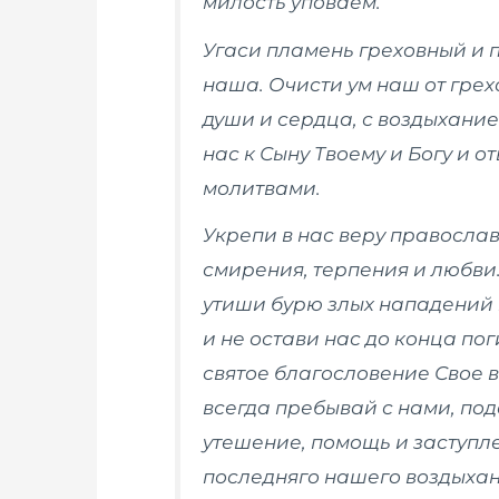
милость уповаем.
Угаси пламень греховный и
наша. Очисти ум наш от гре
ду­ши и сердца, с воздыхани
нас к Сыну Твоему и Богу и о
молитвами.
Укрепи в нас веру православн
смирения, терпения и любви.
утиши бурю злых нападений 
и не остави нас до конца по
святое благословение Свое 
всегда пребывай с нами, под
утешение, помощь и заступле
последняго нашего воз­дыхан