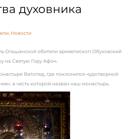
ва духовника
тели
,
Новости
ель Ольшанской обители архиепископ Обуховский
у на Святую Гору Афон.
онастыре Ватопед, где поклонился чудотворной
ие», в честь которой назван наш монастырь.