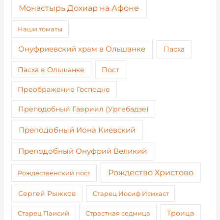
Монастырь Дохиар на Афоне
Наши томаты
Онуфриевский храм в Ольшанке
Пасха
Пост
Пасха в Ольшанке
Преображение Господне
Преподобный Гавриил (Ургебадзе)
Преподобный Иона Киевский
Преподобный Онуфрий Великий
Рождество Христово
Рождественский пост
Сергей Рыжков
Старец Иосиф Исихаст
Старец Паисий
Страстная седмица
Троица