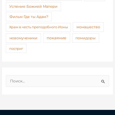
Успение Божией Матери
Фильм Где ты Адам?
монашество
Храм в честь преподобного Ионы
покаяние
новомученики
помидоры
постриг
П
о
и
с
к