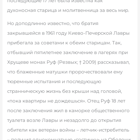
последующие 17 лет была известна как
духоносная старица и молитвенница за весь мир.
Но доподлинно известно, что братия
закрывшейся в 1961 году Киево-Печерской Лавры
прибегала за советами к обеим старицам. Так,
отбывший пятилетнее заключение в лагерях при
Хрущеве монах Руф (Резвых; † 2009) рассказывал,
что блаженные матушки пророчествовали ему
тюремные испытания и последующую
странническую жизнь без крыши над головой,
«пока квартиры не дождешься». Отец Руф 18 лет
после заключения жил в каморке общественного
туалета возле Лавры и незадолго до открытия
обители как ветеран войны – летчик-истребитель
– получил однокомнатную «гостинку» на Оболони.