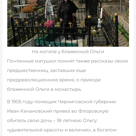
На могиле у блаженной Ольги
Почтенные матушки помнят также рассказы своих
предшественниц, заставших еще
предреволюционное время, о приходе
блаженной Ольги в монастырь.
В 1905 году помещик Черниговской губернии
Иван Качановский привез во Флоровскую
обитель свою дочь – 18-летнюю Ольгу:
«удивительной красоты и величия», в богатом