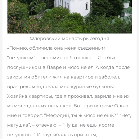
Флоровский монастырь сегодня
«Помню, обличила она меня съеденным
“петушком”, – вспоминал батюшка. – Я ж был
послушником в Лавре и мясо не ел. А когда после
закрытия обители жил на квартире и заболел,
врач рекомендовала мне куриные бульоны.
Хозяйка квартиры, где я проживал, варила мне их
из молоденьких петушков. Вот при встрече Ольга
мне и говорит: “Мефодий, ты ж мясо не ешь?” “Нет,
матушка”, – отвечаю. – “Ну да, не ешь, кроме
петушков…” И заулыбалась при этом,