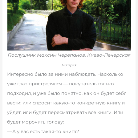
Послушник Максим Черепанов, Киево-Печерская
лавра
Интересно было за ними наблюдать. Насколько
уже глаз пристрелялся — покупатель только
подходил, и уже было понятно, как он будет себя
вести: или спросит какую-то конкретную книгу и
уйдет, или будет пересматривать все книги. Или
будет морочить голову:
— А у вас есть такая-то книга?