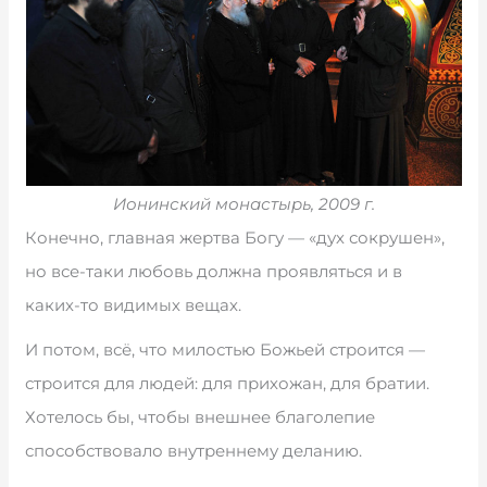
Ионинский монастырь, 2009 г.
Конечно, главная жертва Богу — «дух сокрушен»,
но все-таки любовь должна проявляться и в
каких-то видимых вещах.
И потом, всё, что милостью Божьей строится —
строится для людей: для прихожан, для братии.
Хотелось бы, чтобы внешнее благолепие
способствовало внутреннему деланию.