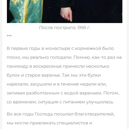
После пострига, 1995 г.
***
В первые годы в монастыре с кормежкой было
плохо, мы реально голодали. Помню, как-то раз на
панихиду в воскресенье принесли несколько
булок и старое варенье. Так мы эти булки
нарезали, засушили и в течение недели ели,
запивая разболтанным с водой вареньем. Потом,
со временем, ситуация с питанием улучшилась.
Во все годы Господь посылал благотворителей,
мы могли привлекать специалистов и