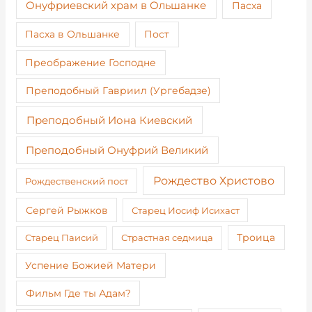
Онуфриевский храм в Ольшанке
Пасха
Пост
Пасха в Ольшанке
Преображение Господне
Преподобный Гавриил (Ургебадзе)
Преподобный Иона Киевский
Преподобный Онуфрий Великий
Рождество Христово
Рождественский пост
Сергей Рыжков
Старец Иосиф Исихаст
Старец Паисий
Страстная седмица
Троица
Успение Божией Матери
Фильм Где ты Адам?