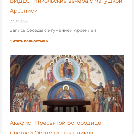
ВИДЕО: Никольские вечера с матушкой
Арсенией
27.07.2026
Запись беседы с игуменией Арсенией
Читать полностью »
Акафист Пресвятой Богородице
Светлой Обители странников