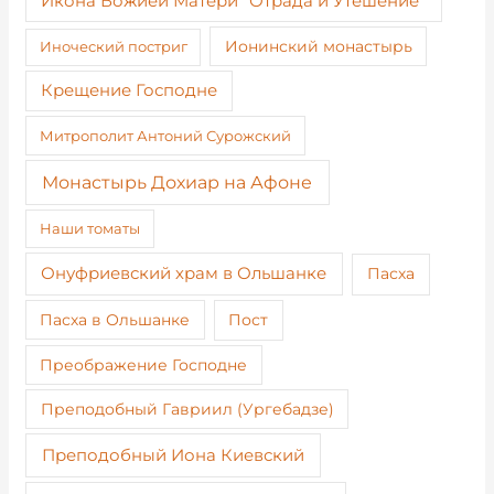
Икона Божией Матери "Отрада и Утешение"
Иноческий постриг
Ионинский монастырь
Крещение Господне
Митрополит Антоний Сурожский
Монастырь Дохиар на Афоне
Наши томаты
Онуфриевский храм в Ольшанке
Пасха
Пост
Пасха в Ольшанке
Преображение Господне
Преподобный Гавриил (Ургебадзе)
Преподобный Иона Киевский