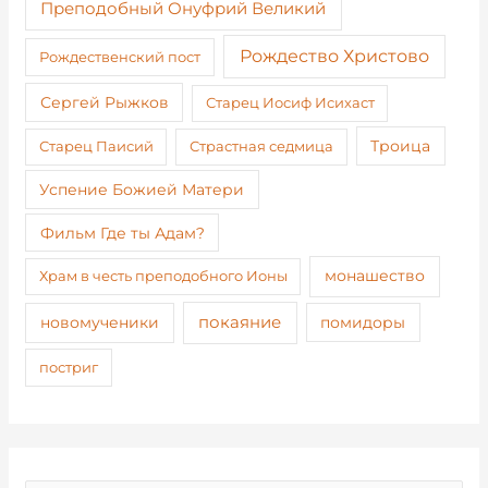
Преподобный Онуфрий Великий
Рождество Христово
Рождественский пост
Сергей Рыжков
Старец Иосиф Исихаст
Старец Паисий
Страстная седмица
Троица
Успение Божией Матери
Фильм Где ты Адам?
монашество
Храм в честь преподобного Ионы
покаяние
новомученики
помидоры
постриг