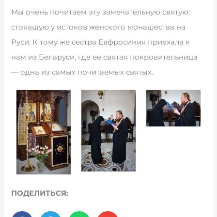
Мы очень почитаем эту замечательную святую,
стоявшую у истоков женского монашества на
Руси. К тому же сестра Евфросиния приехала к
нам из Беларуси, где ее святая покровительница
— одна из самых почитаемых святых.
ПОДЕЛИТЬСЯ: