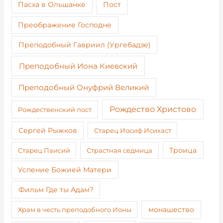
Пост
Пасха в Ольшанке
Преображение Господне
Преподобный Гавриил (Ургебадзе)
Преподобный Иона Киевский
Преподобный Онуфрий Великий
Рождество Христово
Рождественский пост
Сергей Рыжков
Старец Иосиф Исихаст
Старец Паисий
Страстная седмица
Троица
Успение Божией Матери
Фильм Где ты Адам?
монашество
Храм в честь преподобного Ионы