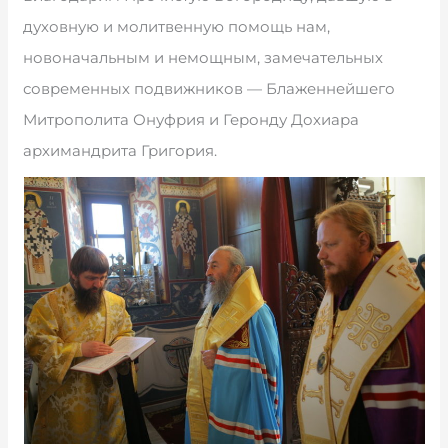
духовную и молитвенную помощь нам,
новоначальным и немощным, замечательных
современных подвижников — Блаженнейшего
Митрополита Онуфрия и Геронду Дохиара
архимандрита Григория.