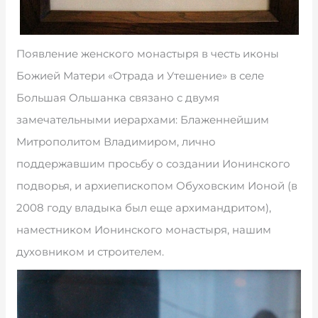
Появление женского монастыря в честь иконы
Божией Матери «Отрада и Утешение» в селе
Большая Ольшанка связано с двумя
замечательными иерархами: Блаженнейшим
Митрополитом Владимиром, лично
поддержавшим просьбу о создании Ионинского
подворья, и архиепископом Обуховским Ионой (в
2008 году владыка был еще архимандритом),
наместником Ионинского монастыря, нашим
духовником и строителем.