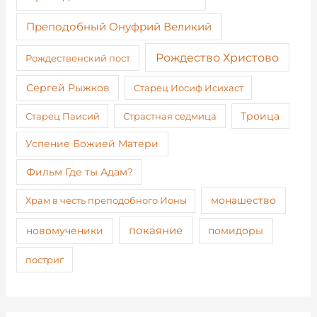
Преподобный Онуфрий Великий
Рождество Христово
Рождественский пост
Сергей Рыжков
Старец Иосиф Исихаст
Старец Паисий
Страстная седмица
Троица
Успение Божией Матери
Фильм Где ты Адам?
монашество
Храм в честь преподобного Ионы
покаяние
новомученики
помидоры
постриг