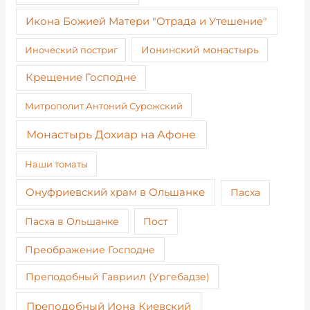
Икона Божией Матери "Отрада и Утешение"
Иноческий постриг
Ионинский монастырь
Крещение Господне
Митрополит Антоний Сурожский
Монастырь Дохиар на Афоне
Наши томаты
Онуфриевский храм в Ольшанке
Пасха
Пост
Пасха в Ольшанке
Преображение Господне
Преподобный Гавриил (Ургебадзе)
Преподобный Иона Киевский