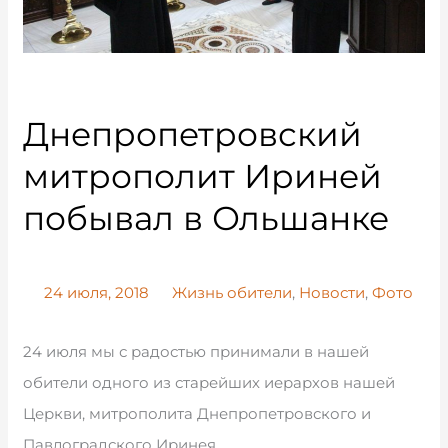
Днепропетровский
митрополит Ириней
побывал в Ольшанке
24 июля, 2018
Жизнь обители
,
Новости
,
Фото
24 июля мы с радостью принимали в нашей
обители одного из старейших иерархов нашей
Церкви, митрополита Днепропетровского и
Павлоградского Иринея.