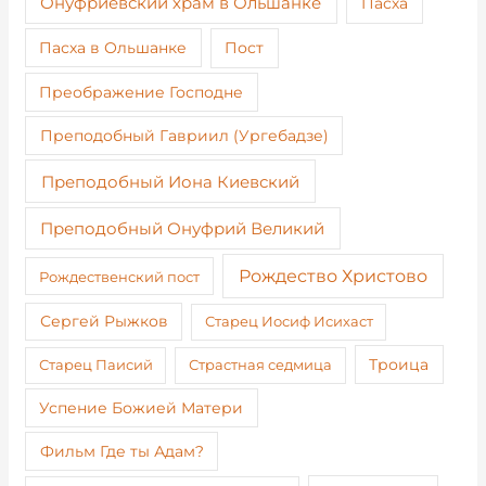
Онуфриевский храм в Ольшанке
Пасха
Пост
Пасха в Ольшанке
Преображение Господне
Преподобный Гавриил (Ургебадзе)
Преподобный Иона Киевский
Преподобный Онуфрий Великий
Рождество Христово
Рождественский пост
Сергей Рыжков
Старец Иосиф Исихаст
Старец Паисий
Страстная седмица
Троица
Успение Божией Матери
Фильм Где ты Адам?