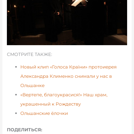
СМОТРИТЕ ТАКЖЕ:
Новый клип «Голоса Країни» протоиерея
Александра Клименко снимали у нас в
Ольшанке
«Вертепе, благоукрасися!» Наш храм,
украшенный к Рождеству
Ольшанские ёлочки
ПОДЕЛИТЬСЯ: