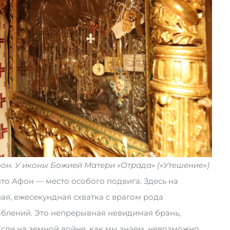
он. У иконы Божией Матери «Отрада» («Утешение»)
что Афон — место особого подвига. Здесь на
ая, ежесекундная схватка с врагом рода
лаблений. Это непрерывная невидимая брань,
сли на земной войне, как мы знаем, невозможно