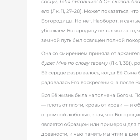
сосцы, Тебя питавшие! А Он сказал: 
его
(Лк. 11, 27–28). Может показаться, 
Богородицы. Но нет. Наоборот, и свят
ублажаем Богородицу не только за то, ч
земной путь был освящён полной поко
Она со смирением приняла от архангела
будет Мне по слову твоему
(Лк. 1, 38))
Её сердце разрывалось, когда Её Сына 
радовалась Его воскресению, а после 
Вся Её жизнь была наполнена Богом. П
— плоть от плоти, кровь от крови — и 
огромной любовью, зная, что Богородиц
является образцом или примером для 
древности, и чью память мы чтим в дн