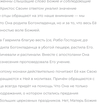
блаженны слышащие слово Божие и соблюдающие
что Христос Своим ответом умалил значение
ые отцы обращают на это наше внимание — мы
то Она родила Богомладенца, но и за то, что весь Её
рностью воле Божией.
 Гавриила благую весть (
се, Раба Господня; да
, родила Богомладенца в убогой пещере, растила Его.
бичевали и распинали. Вместе с апостолами Она
Вознесения проповедовала Его учение.
оэтому монахи действительно почитают Её как Свою
обращаются к Ней в молитвах. Причём обращаются с
а всегда придёт на помощь. Что Она не только
подражания, о котором остались предания
и больших церковных праздников. Нет, Матерь Божия