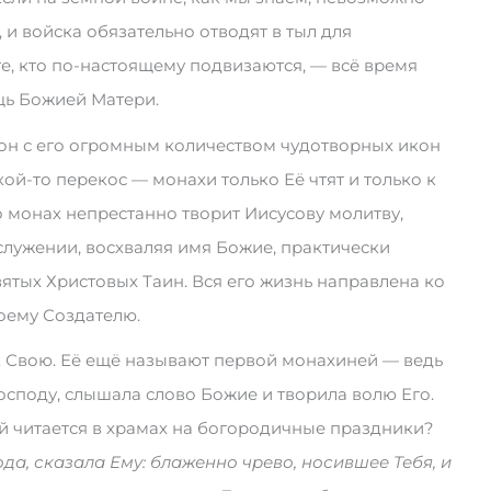
 и войска обязательно отводят в тыл для
е, кто по-настоящему подвизаются, — всё время
щь Божией Матери.
он с его огромным количеством чудотворных икон
ой-то перекос — монахи только Её чтят и только к
о монах непрестанно творит Иисусову молитву,
служении, восхваляя имя Божие, практически
ятых Христовых Таин. Вся его жизнь направлена ко
оему Создателю.
к Свою. Её ещё называют первой монахиней — ведь
осподу, слышала слово Божие и творила волю Его.
й читается в храмах на богородичные праздники?
да, сказала Ему: блаженно чрево, носившее Тебя, и