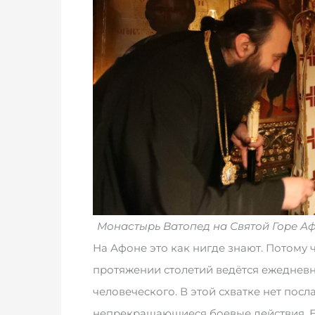
Монастырь Ватопед на Святой Горе Аф
На Афоне это как нигде знают. Потому 
протяжении столетий ведётся ежедневн
человеческого. В этой схватке нет пос
непрекращающиеся боевые действия. Е