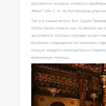
достаточно холодно отнёсся к проблем
Жено?
(Ин. 2, 4). Но Богородица упроси
Так и в нашей жизни. Бог, Судия Правед
готов Своим гневом как-то жёстко нас 
заступается. Сколько случаев, когда гн
болезнях, отвращался по молитвам пе
слышит каждого молящегося и старается
всесильную помощь.