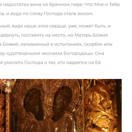
е недостатка вина на брачном пире:
Что Мне и Тебе,
ла, и вода по слову Господа стала вином.
ный, видя наше злое сердце, уже, может быть, и
одёрнуть, поставить на место, но Матерь Божия
ев Божий, изливаемый в испытаниях, скорбях или
ред чудотворными иконами Богородицы. Она
 умолить Господа о тех, кто надеется на Её