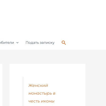
Поиск
обители
Подать записку
Женский
монастырь в
честь иконы