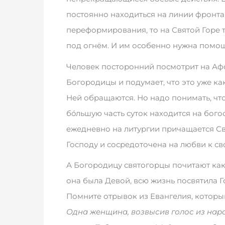
постоянно находиться на линии фронта,
переформирования, то на Святой Горе т
под огнём. И им особенно нужна помо
Человек посторонний посмотрит на Аф
Богородицы и подумает, что это уже как
Ней обращаются. Но надо понимать, чт
бóльшую часть суток находится на бого
ежедневно на литургии причащается Св
Господу и сосредоточена на любви к св
А Богородицу святогорцы почитают ка
она была Девой, всю жизнь посвятила Г
Помните отрывок из Евангелия, которы
Одна женщина, возвысив голос из наро