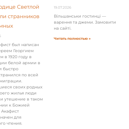
одице Светлой
19.07.2026
ли странников
Вільшанськи гостинці —
варення та джеми. Замовити
мных
на сайті.
6
Читать полностью »
афист был написан
ереем Георгием
м в 1920 году в
ции белой армии в
и быстро
транился по всей
эмиграции.
иеся своих родных
воего жилья люди
и утешение в таком
нии к Божией
 Акафист
начен для
го чтения.