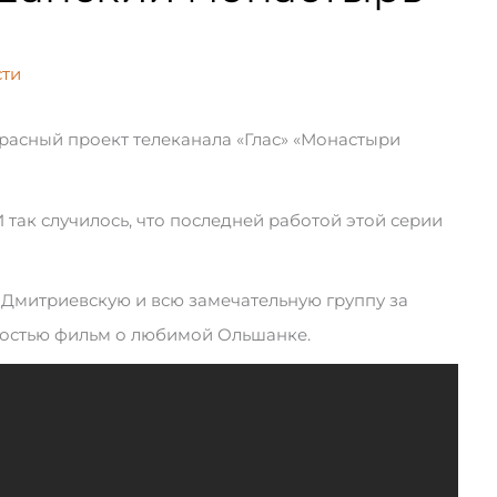
сти
расный проект телеканала «Глас» «Монастыри
 так случилось, что последней работой этой серии
Дмитриевскую и всю замечательную группу за
ностью фильм о любимой Ольшанке.