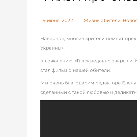
9 июня, 2022
Жизнь обители
,
Ново
Наверное, многие зрители помнят прек
Украины».
К сожалению, «Глас» недавно закрыли. И
стал фильм о нашей обители.
Мы очень благодарим редактора Елену 
сделанный с такой любовью и деликат