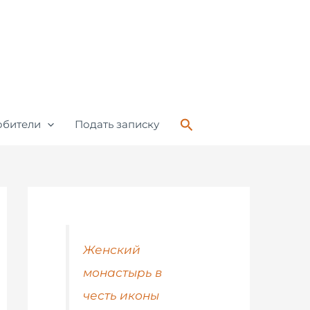
Поиск
обители
Подать записку
Женский
монастырь в
честь иконы