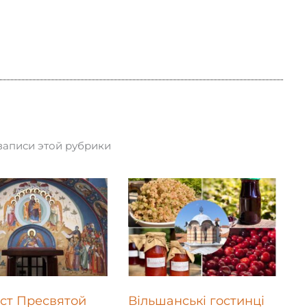
записи этой рубрики
ст Пресвятой
Вільшанські гостинці