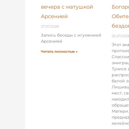
вечера с матушкой
Богор
Арсенией
Обите
бездо
27.07.2026
Запись беседы с игуменией
25.07.202
Арсенией
Этот ак
протои
Читать полностью »
Спасски
эмигра
Тунисе 
распрос
белой 
Лишивш
мест, с
находил
обраще
Матери.
предназ
келейно