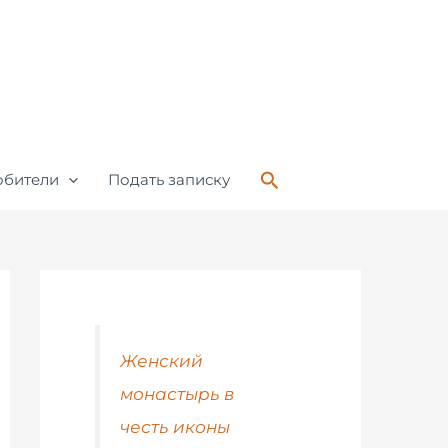
Поиск
обители
Подать записку
Женский
монастырь в
честь иконы