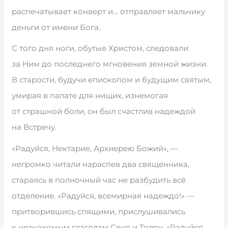
распечатывает конверт и… отправляет мальчику
деньги от имени Бога.
С того дня ноги, обутые Христом, следовали
за Ним до последнего мгновения земной жизни.
В старости, будучи епископом и будущим святым,
умирая в палате для нищих, изнемогая
от страшной боли, он был счастлив надеждой
на Встречу.
«Радуйся, Нектарие, Архиерею Божий», —
негромко читали нараспев два священника,
стараясь в полночный час не разбудить всё
отделение. «Радуйся, всемирная надеждо!» —
притворившись спящими, прислушивались
к незнакомым глаголам Сеня и Толян. «Радуйся,