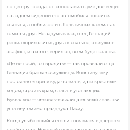
по центру города, он сопоставил в уме две вещи:
на заднем сидении его автомобиля покоится
святыня, а поблизости в больничных казематах
томится друг. Не задумываясь, отец Геннадий
решил «приложить» друга к святыне, отслужить
акафист, и в итоге, верил он, всем будет счастье.
«Де не посій, то і вродить» — так прозвали отца
Геннадия братья-сослуживцы. Воистину, ему
постоянно «горит» куда-то ехать, идти крестным
ходом, строить храм, спасать утопающих.
Буквально — человек-восклицательный знак, чьи
уста неутомимо празднуют Пасху.
Когда улыбающийся его лик появился в дверном
проёме, отец Николай сощурился как от солнца.