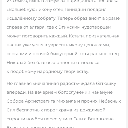
их семью, вышла замуж за порядочного человека.
«Волшебную» икону отец Геннадий подарил
исцелённому собрату. Теперь образ висит в храме
справа от алтаря, где с Эгинским чудотворцем
может поговорить каждый. Кстати, признательная
паства уже успела украсить икону цепочками,
серьгами и прочей бижутерией, хотя раньше отец
Николай без благосклонности относился
к подобному народному творчеству.
Но главная «нечаянная радость» ждала батюшку
впереди. На вечернем богослужении накануне
Собора Архистратига Михаила и прочих Небесных
Сил бесплотных порог храма из дождливой
сырости ноября переступила Ольга Витальевна.
Врач, при первом знакомстве