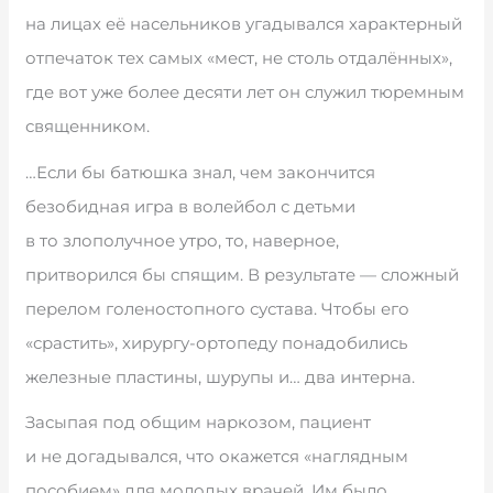
на лицах её насельников угадывался характерный
отпечаток тех самых «мест, не столь отдалённых»,
где вот уже более десяти лет он служил тюремным
священником.
…Если бы батюшка знал, чем закончится
безобидная игра в волейбол с детьми
в то злополучное утро, то, наверное,
притворился бы спящим. В результате — сложный
перелом голеностопного сустава. Чтобы его
«срастить», хирургу-ортопеду понадобились
железные пластины, шурупы и… два интерна.
Засыпая под общим наркозом, пациент
и не догадывался, что окажется «наглядным
пособием» для молодых врачей. Им было