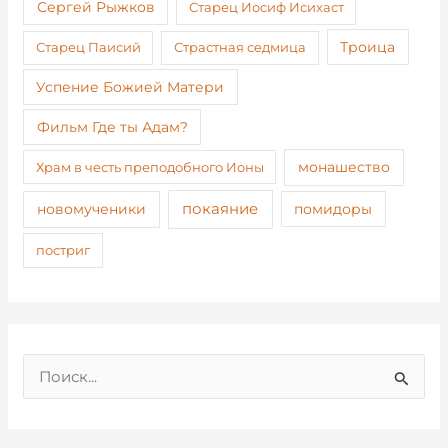
Сергей Рыжков
Старец Иосиф Исихаст
Старец Паисий
Страстная седмица
Троица
Успение Божией Матери
Фильм Где ты Адам?
монашество
Храм в честь преподобного Ионы
покаяние
новомученики
помидоры
постриг
П
о
и