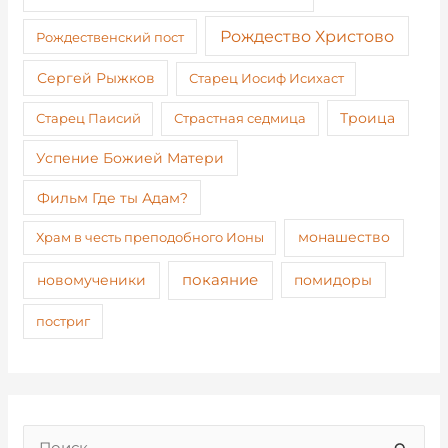
Рождество Христово
Рождественский пост
Сергей Рыжков
Старец Иосиф Исихаст
Старец Паисий
Страстная седмица
Троица
Успение Божией Матери
Фильм Где ты Адам?
монашество
Храм в честь преподобного Ионы
покаяние
новомученики
помидоры
постриг