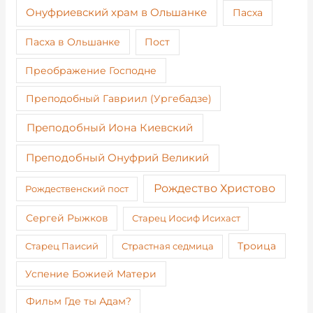
Онуфриевский храм в Ольшанке
Пасха
Пост
Пасха в Ольшанке
Преображение Господне
Преподобный Гавриил (Ургебадзе)
Преподобный Иона Киевский
Преподобный Онуфрий Великий
Рождество Христово
Рождественский пост
Сергей Рыжков
Старец Иосиф Исихаст
Старец Паисий
Страстная седмица
Троица
Успение Божией Матери
Фильм Где ты Адам?