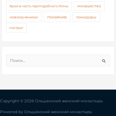
монашество
Храм в честь преподобного Ионы
покаяние
новомученики
помидоры
постриг
П
о
и
с
к
:
Copyright © 2026 Ольшанский женский монастырь
Powered by
Ольшанский женский монастырь