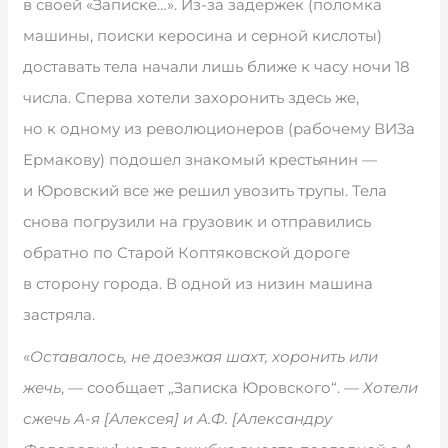
в своей «Записке…». Из-за задержек (поломка
машины, поиски керосина и серной кислоты)
доставать тела начали лишь ближе к часу ночи 18
числа. Сперва хотели захоронить здесь же,
но к одному из революционеров (рабочему ВИЗа
Ермакову) подошел знакомый крестьянин —
и Юровский все же решил увозить трупы. Тела
снова погрузили на грузовик и отправились
обратно по Старой Коптяковской дороге
в сторону города. В одной из низин машина
застряла.
«
Оставалось, не доезжая шахт, хоронить или
жечь
, — сообщает „Записка Юровского“. —
Хотели
сжечь А-я [Алексея] и А.Ф. [Александру