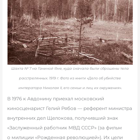
Шахта № 7 на Ганиной Яме, куда сначала были сброшены тела
расстрелянных. 1919 г. Фото из книги «Дело об убийстве
императора Николая II, его семьи и лиц их окружения».
В 1976 к Авдонину приехал московский
киносценарист Гелий Рябов — референт министра
внутренних дел Щелокова, получивший знак
«Заслуженный работник МВД СССР» (за фильм
о милиции «Рожденная революцией»). Их цели