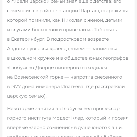
о гибели царской семьи знал еще с детства: его
семья жила в районе станции Шарташ, старожилы
которой помнили, как Николая с женой, детьми
и слугами большевики привезли из Тобольска
в Екатеринбург. В подростковом возрасте
Авдонин увлекся краеведением — занимался
в школьном кружке и в обществе юных географов
«Глобус» во Дворце пионеров (находился
на Вознесенской горке — напротив снесенного
в 1977 дома инженера Ипатьева, где расстреляли
царскую семью).
Некоторые занятия в «Глобусе» вел профессор
горного института Модест Клер, который и посеял
впервые «зерно сомнения» в душе юного Саши,
сообщив, что народ ничего не знал об убийстве