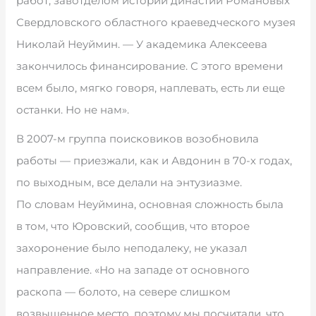
работ, завотделом истории династии Романовых
Свердловского областного краеведческого музея
Николай Неуймин. — У академика Алексеева
закончилось финансирование. С этого времени
всем было, мягко говоря, наплевать, есть ли еще
останки. Но не нам».
В 2007-м группа поисковиков возобновила
работы — приезжали, как и Авдонин в 70-х годах,
по выходным, все делали на энтузиазме.
По словам Неуймина, основная сложность была
в том, что Юровский, сообщив, что второе
захоронение было неподалеку, не указал
направление. «Но на западе от основного
раскопа — болото, на севере слишком
возвышенное место, поэтому мы посчитали, что