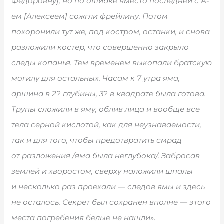
Федоровну], но по ошибке вместо последней с А-
ем [Алексеем] сожгли фрейлину. Потом
похоронили тут же, под костром, останки, и снова
разложили костер, что совершенно закрыло
следы копанья. Тем временем выкопали братскую
могилу для остальных. Часам к 7 утра яма,
аршина в 2? глубины, 3? в квадрате была готова.
Трупы сложили в яму, облив лица и вообще все
тела серной кислотой, как для неузнаваемости,
так и для того, чтобы предотвратить смрад
от разложения /яма была неглубока/. Забросав
землей и хворостом, сверху наложили шпалы
и несколько раз проехали — следов ямы и здесь
не осталось. Секрет был сохранен вполне — этого
места погребения белые не нашли
».